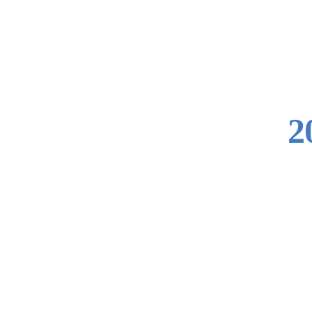
콘
텐
츠
로
2
바
로
가
기